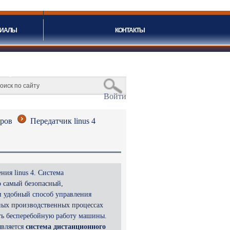
ЛИАЛЫ
КОНТАКТЫ
орма поиска
Войти
оров
Передатчик linus 4
ния linus 4.
Система
о самый безопасный,
и удобный способ управления
ных производственных процессах
ть бесперебойную работу машины.
является
с
истема дис
танционного