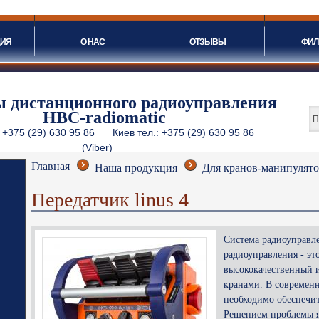
ЦИЯ
О НАС
ОТЗЫВЫ
ФИ
Ф
 дистанционного радиоуправления
HBC-radiomatic
 +375 (29) 630 95 86
Киев тел.: +
375 (29) 630 95 86
(Viber)
рг +375 (29) 630 95 86 Астана +375 (29) 630 95 86 (Вацап)
Главная
Наша продукция
Для кранов-манипулят
Передатчик linus 4
Система радиоуправле
радиоуправления - эт
высококачественный 
кранами. В современ
необходимо обеспечи
Решением проблемы 