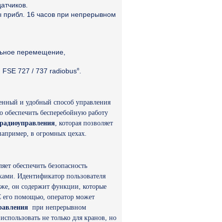
атчиков.
 прибл. 16 часов при непрерывном
льное перемещение,
FSE 727 / 737 radiobus
.
®
венный и удобный способ управления
о обеспечить бесперебойную работу
 радиоуправления
, которая позволяет
например, в огромных цехах.
яет обеспечить безопасность
ками. Идентификатор пользователя
кже, он содержит функции, которые
С его помощью, оператор может
равления
при непрерывном
использовать не только для кранов, но