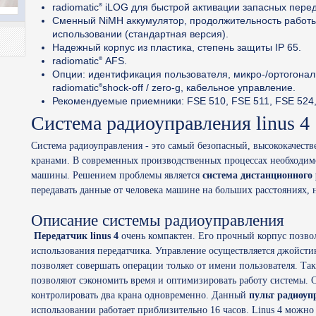
radiomatic
iLOG для быстрой активации запасных перед
®
Сменный NiMH аккумулятор, продолжительность работы
использовании (стандартная версия).
Надежный корпус из пластика, степень защиты IP 65.
radiomatic
AFS.
®
Опции: идентификация пользователя, микро-/ортогона
radiomatic
shock-off / zero-g, кабельное управление.
®
Рекомендуемые приемники: FSE 510, FSE 511, FSE 524, 
Система радиоуправления linus 4
Система радиоуправления - это самый безопасный, высококачест
кранами. В современных производственных процессах необходим
машины. Решением проблемы является
система дистанционного
передавать данные от человека машине на больших расстояниях, 
Описание системы радиоуправления
Передатчик linus 4
очень компактен. Его прочный корпус позвол
использования передатчика. Управление осуществляется джойсти
позволяет совершать операции только от имени пользователя. Та
позволяют сэкономить время и оптимизировать работу системы. 
контролировать два крана одновременно. Данный
пульт радиоуп
использовании работает приблизительно 16 часов. Linus 4 можно 